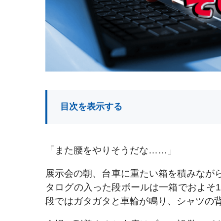
目次を表示する
「また腰をやりそうだな……」
展示会の朝、台車に重たい箱を積みなが
タログの入った段ボールは一箱でおよそ1
段ではガタガタと車輪が鳴り、シャツの