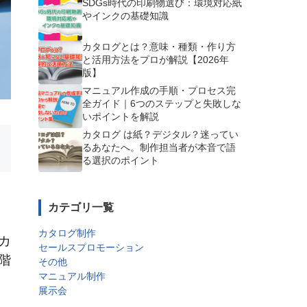
SDGs時代の印刷物選び：環境対応紙
やインクの基礎知識
カタログとは？意味・種類・作り方
と活用方法をプロが解説【2026年
版】
マニュアル作成の手順・プロセス完
全ガイド｜6つのステップと失敗しな
いポイントを解説
カタログ は紙？デジタル？迷ってい
るあなたへ。制作担当者が本音で語
る選択のポイント
カテゴリ一覧
カタログ制作
カ
セールスプロモーション
階
その他
マニュアル制作
展示会