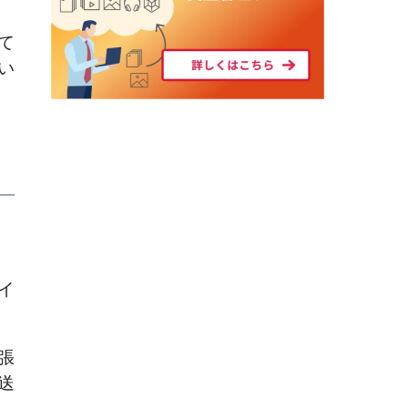
て
い
イ
張
送