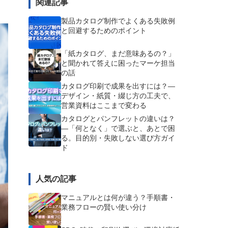
関連記事
製品カタログ制作でよくある失敗例
と回避するためのポイント
「紙カタログ、まだ意味あるの？」
と聞かれて答えに困ったマーケ担当
の話
カタログ印刷で成果を出すには？―
デザイン・紙質・綴じ方の工夫で、
営業資料はここまで変わる
カタログとパンフレットの違いは？
―「何となく」で選ぶと、あとで困
る。目的別・失敗しない選び方ガイ
ド
人気の記事
マニュアルとは何が違う？手順書・
業務フローの賢い使い分け