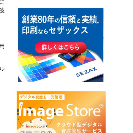
に
波
用
ル